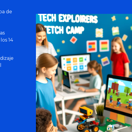
pa de
as
los 14
dizaje
l