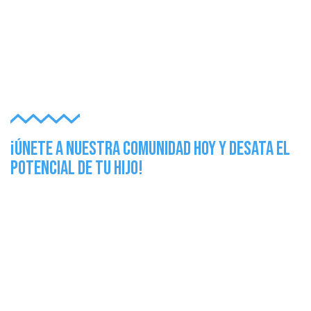
¡Únete a Nuestra Comunidad Hoy y Desata el
Potencial de Tu Hijo!
¿Listo para dar el paso decisivo hacia un futuro
tecnológicamente avanzado para tu hijo?
¡Explora nuestros cursos y únete a la familia
Yohagorobots ahora!
Tu hijo tiene un futuro brillante; juntos, podemos
iluminarlo.