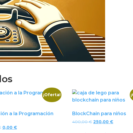
dos
¡Oferta!
¡
ción a la Programación
BlockChain para niños
400,00
€
250,00
€
€
0,00
€